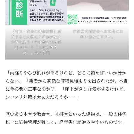
【寺社・教会の健康診断】放
宗教者支援協会へお気軽にお
置すると大損に？在籍建築士
問い合わせ下さい。
が寄り添う「寺社教会点検修
繕サポート（つむぎ職人
会）」のご案内
「雨漏りやひび割れがあるけれど、どこに頼めばいいか分か
らない」 「業者から高額な修繕見積もりを出されたが、本当
に今必要な工事なのか？」 「床下がきしむ気がするけれど、
シロアリ対策は大丈夫だろうか……」
歴史ある本堂や教会堂、礼拝堂といった建物は、一般の住宅
以上に維持管理が難しく、経年劣化が進みやすいものです。