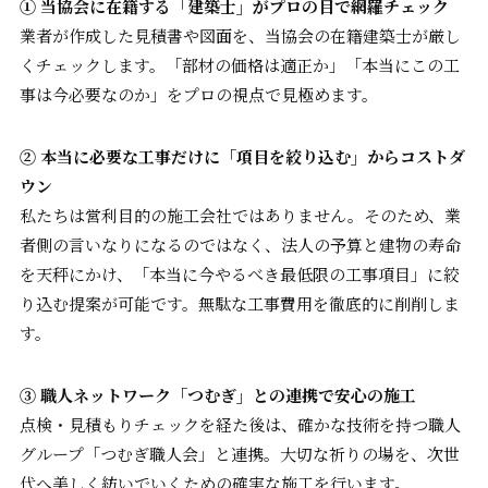
① 当協会に在籍する「建築士」がプロの目で網羅チェック
業者が作成した見積書や図面を、当協会の在籍建築士が厳し
くチェックします。「部材の価格は適正か」「本当にこの工
事は今必要なのか」をプロの視点で見極めます。
② 本当に必要な工事だけに「項目を絞り込む」からコストダ
ウン
私たちは営利目的の施工会社ではありません。そのため、業
者側の言いなりになるのではなく、法人の予算と建物の寿命
を天秤にかけ、「本当に今やるべき最低限の工事項目」に絞
り込む提案が可能です。無駄な工事費用を徹底的に削削しま
す。
③ 職人ネットワーク「つむぎ」との連携で安心の施工
点検・見積もりチェックを経た後は、確かな技術を持つ職人
グループ「つむぎ職人会」と連携。大切な祈りの場を、次世
代へ美しく紡いでいくための確実な施工を行います。