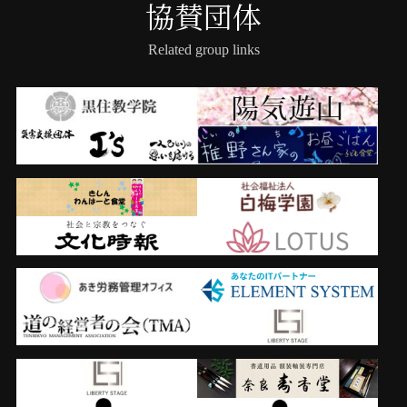
協賛団体
Related group links