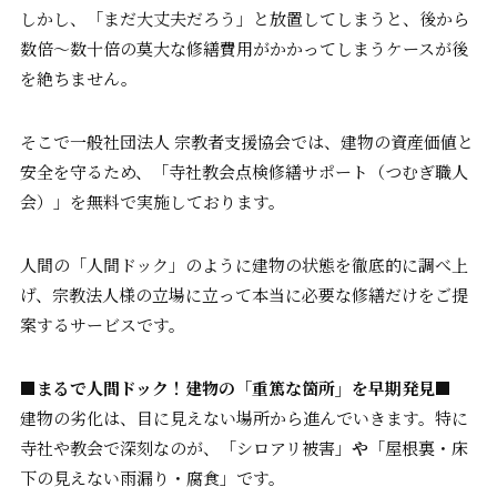
しかし、「まだ大丈夫だろう」と放置してしまうと、後から
数倍〜数十倍の莫大な修繕費用がかかってしまうケースが後
を絶ちません。
そこで一般社団法人 宗教者支援協会では、建物の資産価値と
安全を守るため、「寺社教会点検修繕サポート（つむぎ職人
会）」を無料で実施しております。
人間の「人間ドック」のように建物の状態を徹底的に調べ上
げ、宗教法人様の立場に立って本当に必要な修繕だけをご提
案するサービスです。
■
まるで人間ドック！建物の「重篤な箇所」を早期発見■
建物の劣化は、目に見えない場所から進んでいきます。特に
寺社や教会で深刻なのが、「シロアリ被害」
や
「屋根裏・床
下の見えない雨漏り・腐食」です。