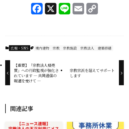
F
X
L
E
C
a
i
m
o
c
n
a
p
e
e
i
y
広報・SNS
境内建物
宗教
宗教施設
宗教法人
建築修繕
b
l
L
【重要】「宗教法人格売
o
i
買」への行政監視が強化さ
宗教宗派を超えてサポート
れています — 共同通信の
します
o
n
報道を受けて —
k
k
関連記事