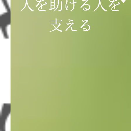
⼈を助ける⼈を
⽀える