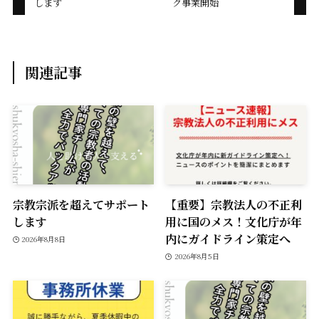
します
ク事業開始
o
n
k
k
関連記事
宗教宗派を超えてサポート
【重要】宗教法人の不正利
します
用に国のメス！文化庁が年
内にガイドライン策定へ
2026年8月8日
2026年8月5日