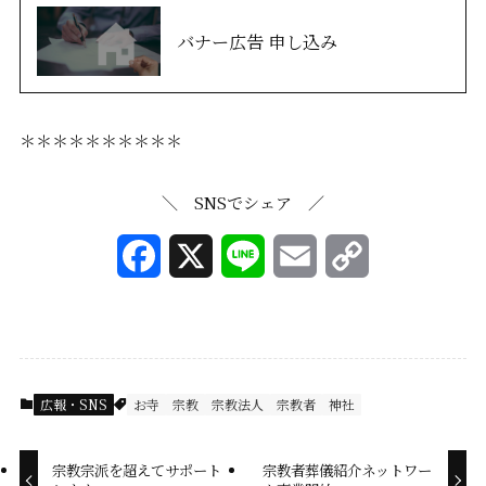
バナー広告 申し込み
＊＊＊＊＊＊＊＊＊＊
＼ SNSでシェア ／
F
X
L
E
C
a
i
m
o
c
n
a
p
e
e
i
y
広報・SNS
お寺
宗教
宗教法人
宗教者
神社
b
l
L
o
i
宗教宗派を超えてサポート
宗教者葬儀紹介ネットワー