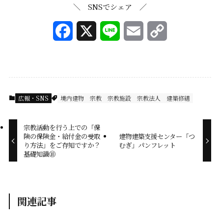
＼ SNSでシェア ／
F
X
L
E
C
a
i
m
o
c
n
a
p
e
e
i
y
広報・SNS
境内建物
宗教
宗教施設
宗教法人
建築修繕
b
l
L
宗教活動を行う上での「保
o
i
険の保険金・給付金の受取
建物建築支援センター「つ
り方法」をご存知ですか？
むぎ」パンフレット
o
n
基礎知識⑩
k
k
関連記事