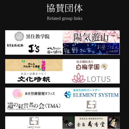
協賛団体
Related group links