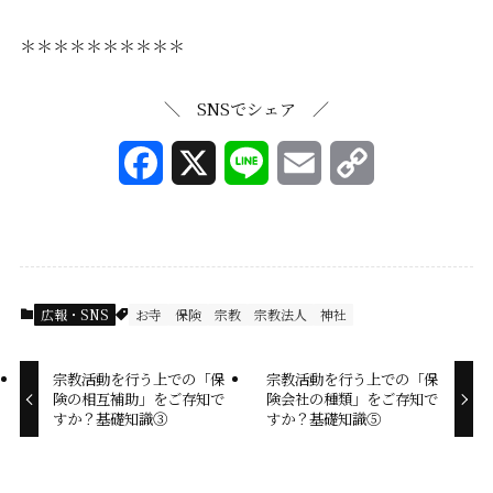
＊＊＊＊＊＊＊＊＊＊
＼ SNSでシェア ／
F
X
L
E
C
a
i
m
o
c
n
a
p
e
e
i
y
広報・SNS
お寺
保険
宗教
宗教法人
神社
b
l
L
宗教活動を行う上での「保
宗教活動を行う上での「保
o
i
険の相互補助」をご存知で
険会社の種類」をご存知で
すか？基礎知識③
すか？基礎知識⑤
o
n
k
k