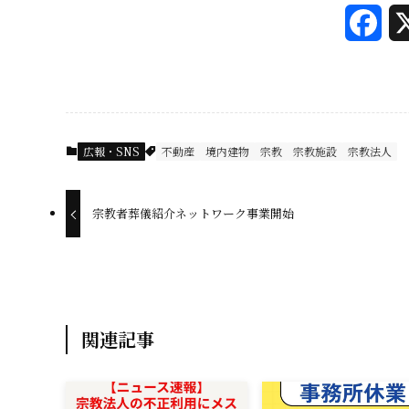
F
a
c
e
広報・SNS
不動産
境内建物
宗教
宗教施設
宗教法人
b
o
宗教者葬儀紹介ネットワーク事業開始
o
k
関連記事