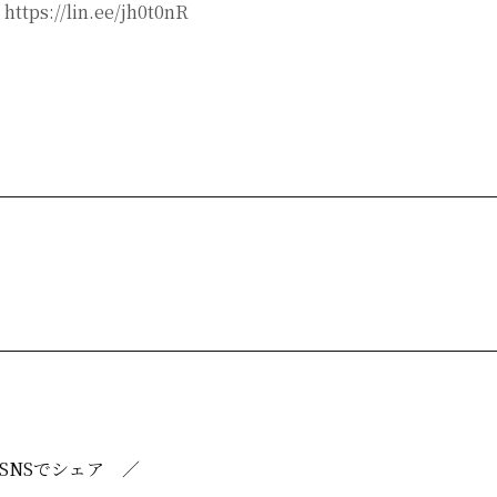
：
https://lin.ee/jh0t0nR
SNSでシェア ／