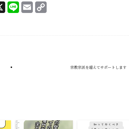
X
L
E
C
i
m
o
n
a
p
e
i
y
l
L
i
宗教宗派を超えてサポートします
n
k