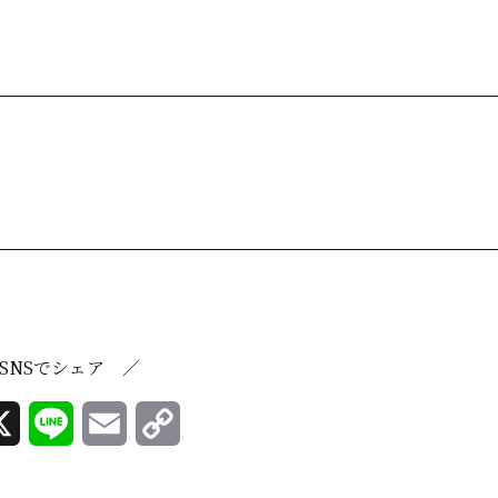
SNSでシェア ／
X
L
E
C
i
m
o