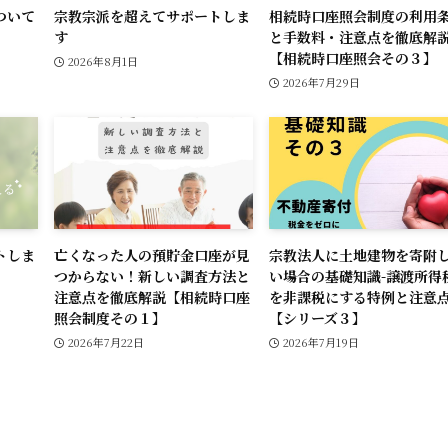
ついて
宗教宗派を超えてサポートしま
相続時口座照会制度の利用
す
と手数料・注意点を徹底解
【相続時口座照会その３】
2026年8月1日
2026年7月29日
トしま
亡くなった人の預貯金口座が見
宗教法人に土地建物を寄附
つからない！新しい調査方法と
い場合の基礎知識-譲渡所得
注意点を徹底解説【相続時口座
を非課税にする特例と注意点
照会制度その１】
【シリーズ３】
2026年7月22日
2026年7月19日