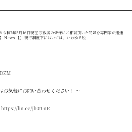
※令和7年5月16日現在 宗教者の皆様にご相談頂いた問題を専門家が迅速
 News 【】 現行制度下においては、いわゆる脱...
hqDZM
はお気軽にお問い合わせください！ 〜
：
https://lin.ee/jh0t0nR