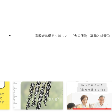
n
a
p
e
i
y
l
L
i
宗教者は備えてほしい！「火災保険」高騰と対策①
n
k