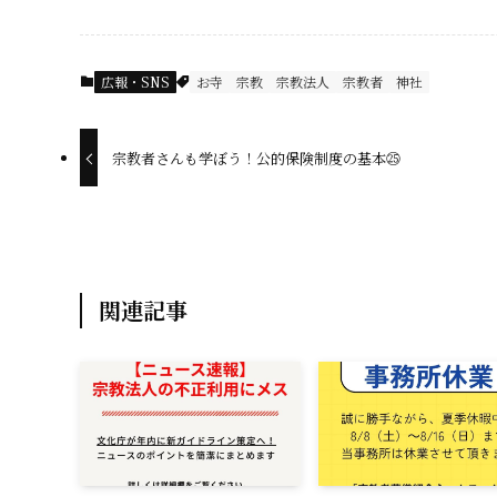
c
e
広報・SNS
お寺
宗教
宗教法人
宗教者
神社
b
o
宗教者さんも学ぼう！公的保険制度の基本㉕
o
k
関連記事