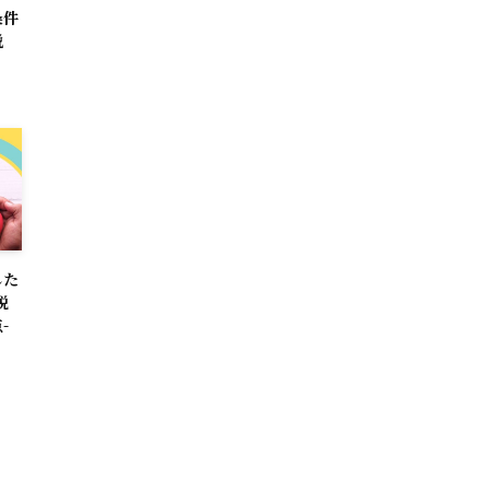
条件
説
した
税
-