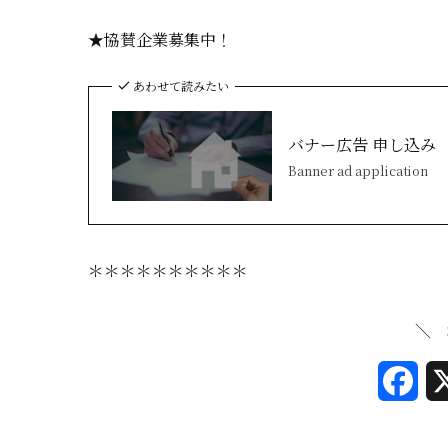
★協賛企業募集中！
あわせて読みたい
バナー広告 申し込み
Banner ad application
＊＊＊＊＊＊＊＊＊＊
＼ 
F
a