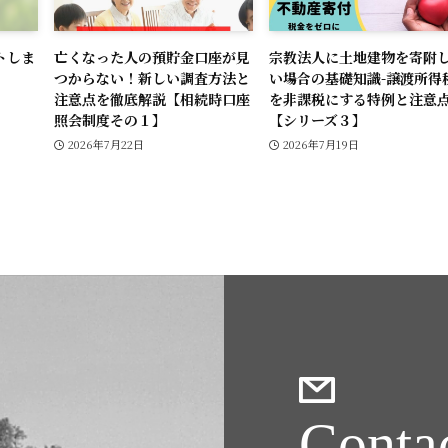
トしま
亡くなった人の預貯金口座が見
宗教法人に土地建物を寄附
つからない！新しい調査方法と
い場合の基礎知識-譲渡所得
注意点を徹底解説【相続時口座
を非課税にする特例と注意点
照会制度その１】
【シリーズ３】
2026年7月22日
2026年7月19日
Conta