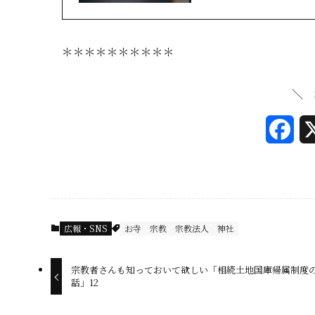
＊＊＊＊＊＊＊＊＊＊
＼ 
F
a
c
e
広報・SNS
お寺
宗教
宗教法人
神社
b
o
宗教者さんも知っておいて欲しい「相続土地国庫帰属制度
話」12
o