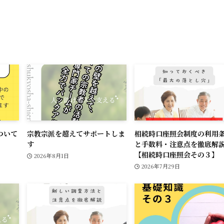
k
ついて
宗教宗派を超えてサポートしま
相続時口座照会制度の利用
す
と手数料・注意点を徹底解
【相続時口座照会その３】
2026年8月1日
2026年7月29日