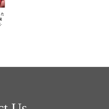
した
税
-
ct Us