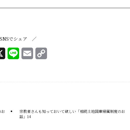
SNSでシェア ／
X
L
E
C
i
m
o
n
a
p
e
i
y
l
L
i
のお
宗教者さんも知っておいて欲しい「相続土地国庫帰属制度のお
話」14
n