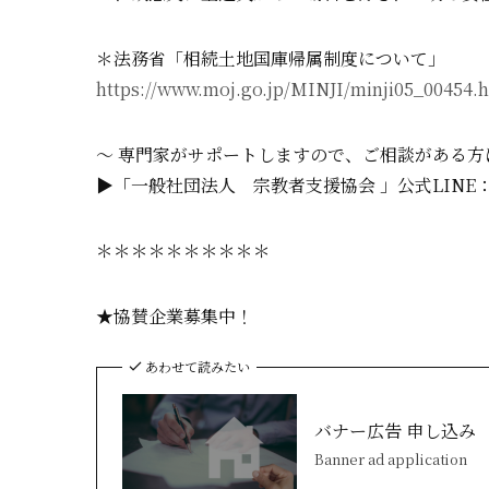
＊法務省「相続土地国庫帰属制度について」
https://www.moj.go.jp/MINJI/minji05_00454.
～ 専門家がサポートしますので、ご相談がある方
▶「一般社団法人 宗教者支援協会 」公式LINE
＊＊＊＊＊＊＊＊＊＊
★協賛企業募集中！
あわせて読みたい
バナー広告 申し込み
Banner ad application