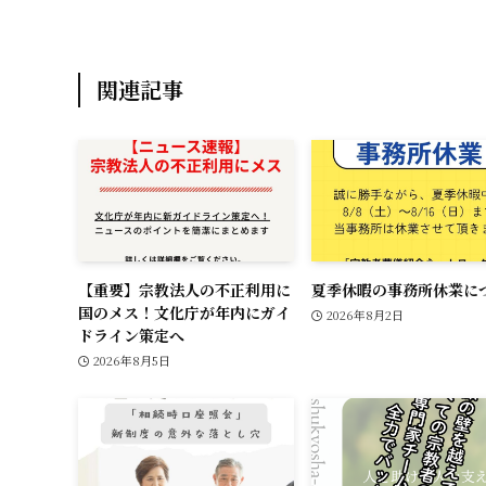
k
関連記事
【重要】宗教法人の不正利用に
夏季休暇の事務所休業に
国のメス！文化庁が年内にガイ
2026年8月2日
ドライン策定へ
2026年8月5日