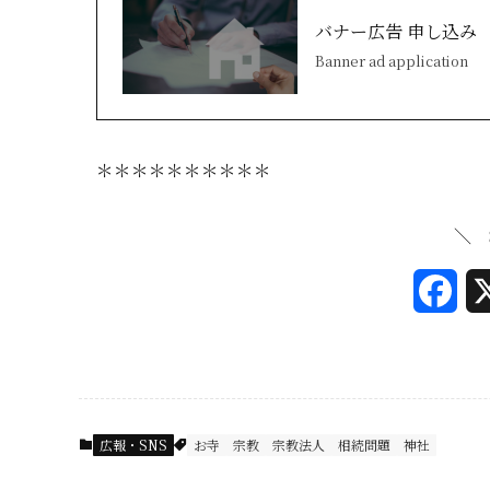
バナー広告 申し込み
Banner ad application
＊＊＊＊＊＊＊＊＊＊
＼ 
F
a
c
e
広報・SNS
お寺
宗教
宗教法人
相続問題
神社
b