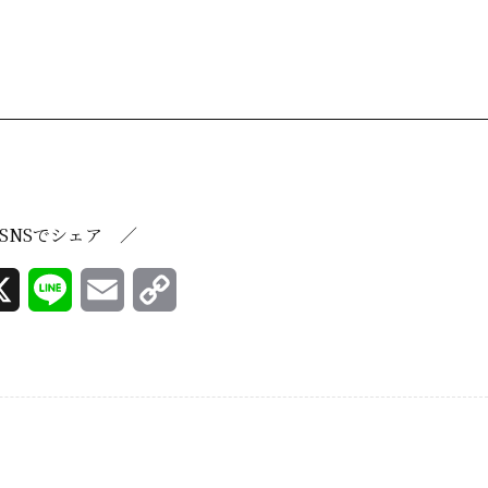
SNSでシェア ／
X
L
E
C
i
m
o
n
a
p
e
i
y
l
L