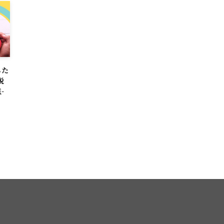
した
税
-