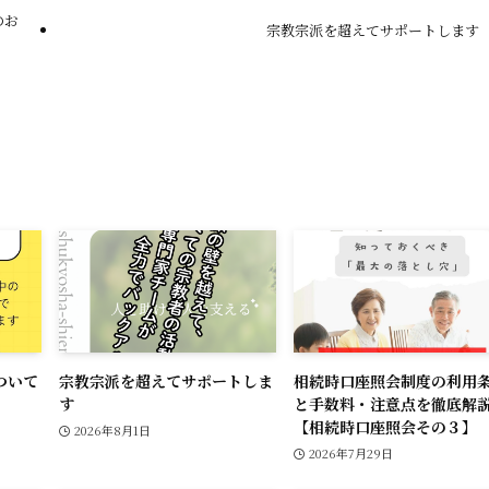
i
のお
宗教宗派を超えてサポートします
n
k
ついて
宗教宗派を超えてサポートしま
相続時口座照会制度の利用
す
と手数料・注意点を徹底解
【相続時口座照会その３】
2026年8月1日
2026年7月29日