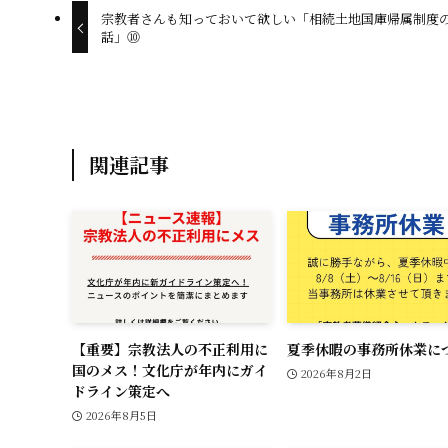
o
宗教者さんも知っておいて欲しい「相続土地国庫帰属制度
話」⑩
o
k
関連記事
【重要】宗教法人の不正利用に
夏季休暇の事務所休業に
国のメス！文化庁が年内にガイ
2026年8月2日
ドライン策定へ
2026年8月5日