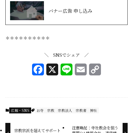
バナー広告 申し込み
＊＊＊＊＊＊＊＊＊＊
＼ SNSでシェア ／
F
X
L
E
C
a
i
m
o
c
n
a
p
e
e
i
y
広報・SNS
お寺
宗教
宗教法人
宗教者
神社
b
l
L
注意喚起：寺社教会を狙う
o
i
宗教宗派を超えてサポート