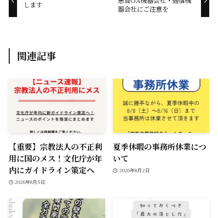
悪質OA機器会社・通信機
します
器会社にご注意を
o
n
k
k
関連記事
【重要】宗教法人の不正利
夏季休暇の事務所休業につ
用に国のメス！文化庁が年
いて
内にガイドライン策定へ
2026年8月2日
2026年8月5日