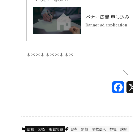
バナー広告 申し込み
Banner ad application
＊＊＊＊＊＊＊＊＊＊
＼ 
F
a
c
e
広報・SNS
相談実績
お寺
宗教
宗教法人
神社
講座