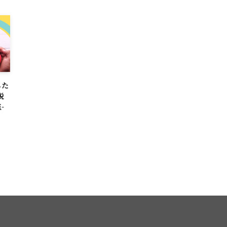
した
税
-