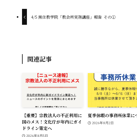
b
o
4/5 黒住教学院「教会所実務講座」報告 その①
o
k
関連記事
【重要】宗教法人の不正利用に
夏季休暇の事務所休業に
国のメス！文化庁が年内にガイ
2026年8月2日
ドライン策定へ
2026年8月5日