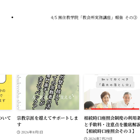
l
L
i
4/5 黒住教学院「教会所実務講座」報告 その③
n
k
ついて
宗教宗派を超えてサポートしま
相続時口座照会制度の利用
す
と手数料・注意点を徹底解
【相続時口座照会その３】
2026年8月1日
2026年7月29日