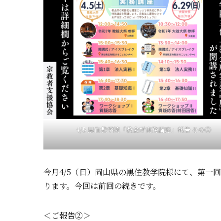
4/5 黒住教学院「教会所実務講座」報告 その②
今月4/5（日）岡山県の黒住教学院様にて、第一
ります。今回は前回の続きです。
＜ご報告②＞