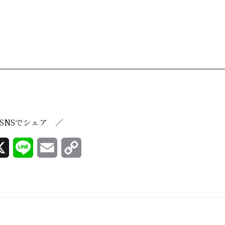
SNSでシェア ／
X
L
E
C
i
m
o
n
a
p
e
i
y