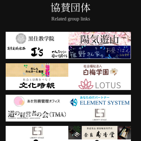
協賛団体
Related group links