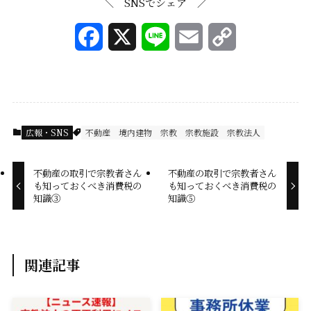
＼ SNSでシェア ／
F
X
L
E
C
a
i
m
o
c
n
a
p
e
e
i
y
広報・SNS
不動産
境内建物
宗教
宗教施設
宗教法人
b
l
L
不動産の取引で宗教者さん
不動産の取引で宗教者さん
o
i
も知っておくべき消費税の
も知っておくべき消費税の
知識③
知識⑤
o
n
k
k
関連記事