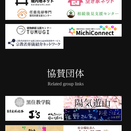
協賛団体
Related group links