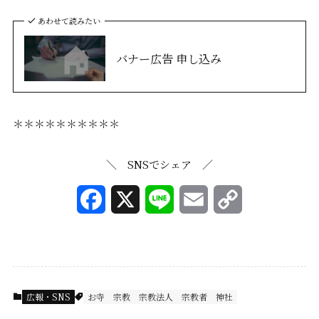
あわせて読みたい
バナー広告 申し込み
＊＊＊＊＊＊＊＊＊＊
＼ SNSでシェア ／
F
X
L
E
C
a
i
m
o
c
n
a
p
e
e
i
y
広報・SNS
お寺
宗教
宗教法人
宗教者
神社
b
l
L