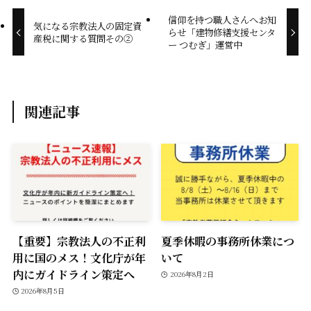
信仰を持つ職人さんへお知
o
i
気になる宗教法人の固定資
らせ「建物修繕支援センタ
産税に関する質問その②
ー つむぎ」運営中
o
n
k
k
関連記事
【重要】宗教法人の不正利
夏季休暇の事務所休業につ
用に国のメス！文化庁が年
いて
内にガイドライン策定へ
2026年8月2日
2026年8月5日