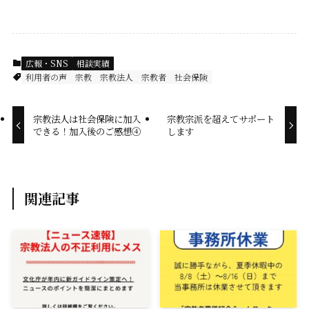
c
n
a
p
e
e
i
y
広報・SNS
相談実績
b
l
L
利用者の声
宗教
宗教法人
宗教者
社会保険
o
i
宗教法人は社会保険に加入
宗教宗派を超えてサポート
できる！加入後のご感想④
します
o
n
k
k
関連記事