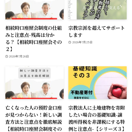
相続時口座照会制度の仕組
宗教宗派を超えてサポート
みと注意点-残高は分か
します
る？【相続時口座照会その
2026年7月25日
２】
2026年7月26日
亡くなった人の預貯金口座
宗教法人に土地建物を寄附
が見つからない！新しい調
したい場合の基礎知識-譲
査方法と注意点を徹底解説
渡所得税を非課税にする特
【相続時口座照会制度その
例と注意点-【シリーズ３】