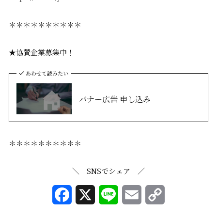
＊＊＊＊＊＊＊＊＊＊
★協賛企業募集中！
あわせて読みたい
バナー広告 申し込み
＊＊＊＊＊＊＊＊＊＊
＼ SNSでシェア ／
F
X
L
E
C
a
i
m
o