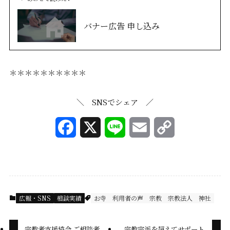
バナー広告 申し込み
＊＊＊＊＊＊＊＊＊＊
＼ SNSでシェア ／
F
X
L
E
C
a
i
m
o
c
n
a
p
e
e
i
y
広報・SNS
相談実績
お寺
利用者の声
宗教
宗教法人
神社
b
l
L
o
i
宗教者支援協会 ご相談者
宗教宗派を超えてサポート