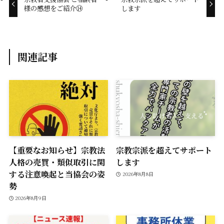
様の感想をご紹介⑭
します
o
n
k
k
関連記事
【重要なお知らせ】宗教法
宗教宗派を超えてサポート
人格の売買・類似取引に関
します
する注意喚起と当協会の姿
2026年8月8日
勢
2026年8月9日