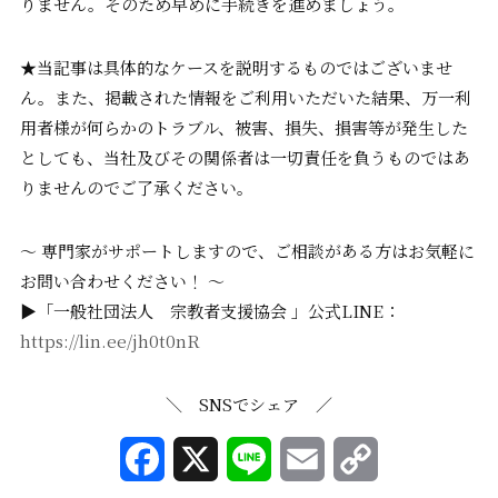
りません。そのため早めに手続きを進めましょう。
★当記事は具体的なケースを説明するものではございませ
ん。また、掲載された情報をご利用いただいた結果、万一利
用者様が何らかのトラブル、被害、損失、損害等が発生した
としても、当社及びその関係者は一切責任を負うものではあ
りませんのでご了承ください。
〜 専門家がサポートしますので、ご相談がある方はお気軽に
お問い合わせください！ 〜
▶「一般社団法人 宗教者支援協会 」公式LINE：
https://lin.ee/jh0t0nR
＼ SNSでシェア ／
F
X
L
E
C