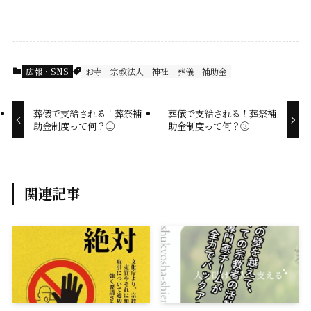
a
i
m
o
c
n
a
p
e
e
i
y
広報・SNS
お寺
宗教法人
神社
葬儀
補助金
b
l
L
o
i
葬儀で支給される！葬祭補
葬儀で支給される！葬祭補
助金制度って何？①
助金制度って何？③
o
n
k
k
関連記事