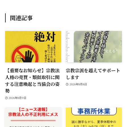
k
k
関連記事
【重要なお知らせ】宗教法
宗教宗派を超えてサポート
人格の売買・類似取引に関
します
する注意喚起と当協会の姿
2026年8月8日
勢
2026年8月9日