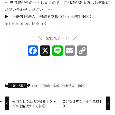
〜 専門家がサポートしますので、ご相談がある方はお気軽に
お問い合わせください！ 〜
▶「一般社団法人 宗教者支援協会 」公式LINE：
https://lin.ee/jh0t0nR
＼ SNSでシェア ／
F
X
L
E
C
a
i
m
o
c
n
a
p
e
e
i
y
広報・SNS
お寺
不動産
宗教
宗教法人
神社
b
l
L
o
i
裁判なしで土地の境界トラ
こども食堂でネイル体験１
ブルを解決する方法⑤
０
o
n