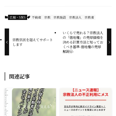
c
n
a
p
e
e
i
y
広報・SNS
不動産
宗教
宗教施設
宗教法人
宗教者
b
l
L
いくらで売れる？宗教法人
o
i
の「借地権」の売却価格を
宗教宗派を超えてサポート
決める計算方法と知ってお
o
n
します
くべき基準-借地権の売却
解説⑥-
k
k
関連記事