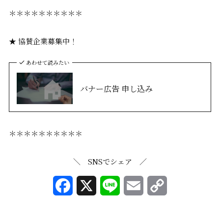
＊＊＊＊＊＊＊＊＊＊
★ 協賛企業募集中！
あわせて読みたい
バナー広告 申し込み
＊＊＊＊＊＊＊＊＊＊
＼ SNSでシェア ／
F
X
L
E
C
a
i
m
o