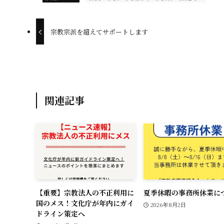
b
o
宗教宗派を超えてサポートします
o
k
関連記事
【重要】宗教法人の不正利用に
夏季休暇の事務所休業に
国のメス！文化庁が年内にガイ
2026年8月2日
ドライン策定へ