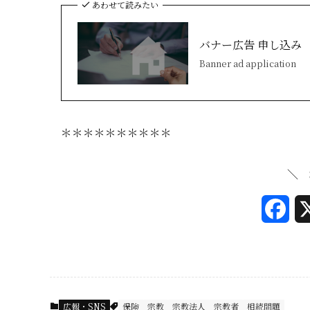
あわせて読みたい
バナー広告 申し込み
Banner ad application
＊＊＊＊＊＊＊＊＊＊
＼ 
F
a
c
e
広報・SNS
保険
宗教
宗教法人
宗教者
相続問題