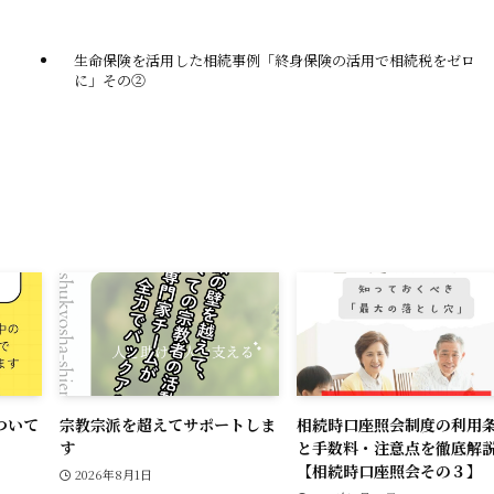
l
L
i
生命保険を活用した相続事例「終身保険の活用で相続税をゼロ
に」その②
n
k
ついて
宗教宗派を超えてサポートしま
相続時口座照会制度の利用
す
と手数料・注意点を徹底解
【相続時口座照会その３】
2026年8月1日