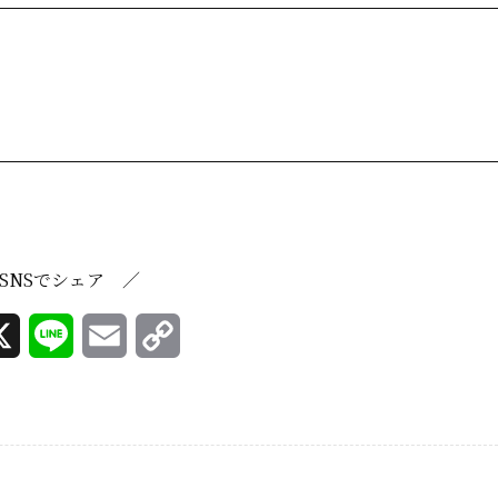
SNSでシェア ／
X
L
E
C
i
m
o
n
a
p
e
i
y