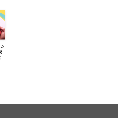
した
税
-