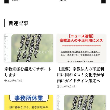
k
k
関連記事
宗教宗派を超えてサポート
【重要】宗教法人の不正利
します
用に国のメス！文化庁が年
内にガイドライン策定へ
2026年8月8日
2026年8月5日