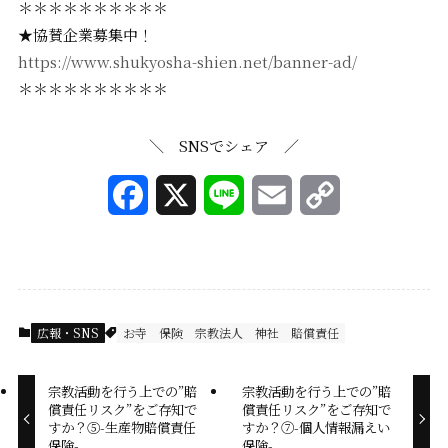
＊＊＊＊＊＊＊＊＊＊
★協賛企業募集中！
https://www.shukyosha-shien.net/banner-ad/
＊＊＊＊＊＊＊＊＊＊
＼ SNSでシェア ／
F
X
L
E
C
a
i
m
o
c
n
a
p
e
e
i
y
広報・SNS
お寺
保険
宗教法人
神社
賠償責任
b
l
L
宗教活動を行う上での”賠
宗教活動を行う上での”賠
o
i
償責任リスク”をご存知で
償責任リスク”をご存知で
すか？⑤-生産物賠償責任
すか？⑦-個人情報漏えい
o
n
保険-
保険-