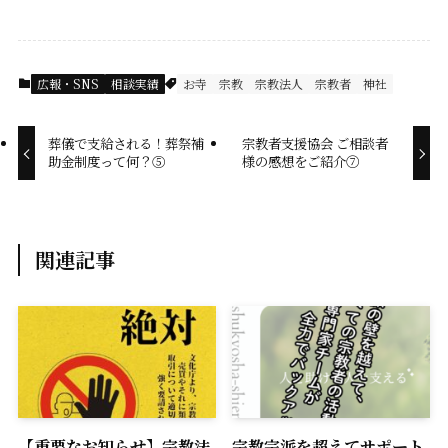
c
n
a
p
e
e
i
y
広報・SNS
相談実績
お寺
宗教
宗教法人
宗教者
神社
b
l
L
o
i
葬儀で支給される！葬祭補
宗教者支援協会 ご相談者
助金制度って何？⑤
様の感想をご紹介⑦
o
n
k
k
関連記事
【重要なお知らせ】宗教法
宗教宗派を超えてサポート