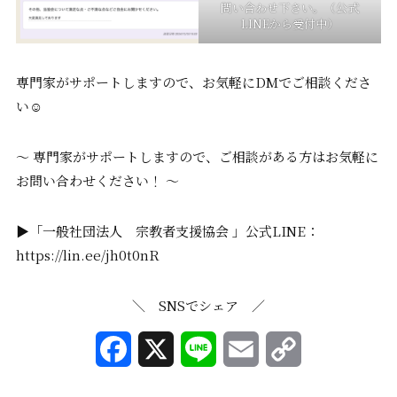
問い合わせ下さい。（公式
LINEから受付中）
専門家がサポートしますので、お気軽にDMでご相談くださ
い☺️
〜 専門家がサポートしますので、ご相談がある方はお気軽に
お問い合わせください！ 〜
▶「一般社団法人 宗教者支援協会 」公式LINE：
https://lin.ee/jh0t0nR
＼ SNSでシェア ／
F
X
L
E
C
a
i
m
o