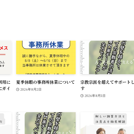
k
利用に
夏季休暇の事務所休業について
宗教宗派を超えてサポート
にガイ
す
2026年8月2日
2026年8月1日