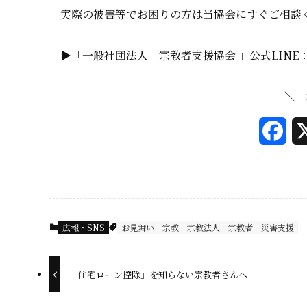
実際の被害等でお困りの方は当協会にすぐご相談
▶「一般社団法人 宗教者支援協会 」公式LINE
＼ 
F
a
c
e
広報・SNS
お見舞い
宗教
宗教法人
宗教者
災害支援
b
o
「住宅ローン控除」を知らない宗教者さんへ
o