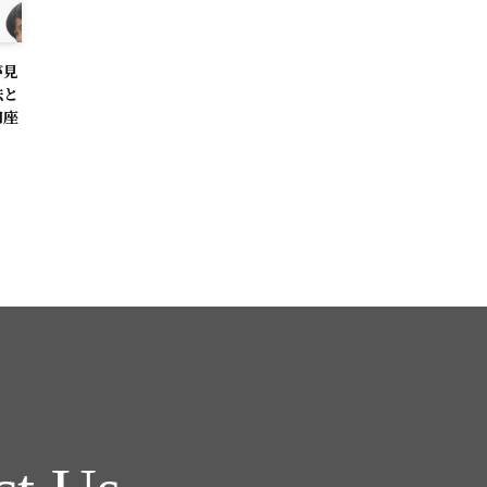
が見
法と
口座