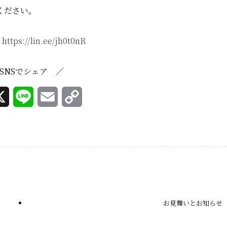
ください。
：
https://lin.ee/jh0t0nR
SNSでシェア ／
X
L
E
C
i
m
o
n
a
p
e
i
y
l
L
i
お見舞いとお知らせ
n