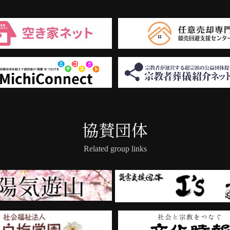
協賛団体
Related group links