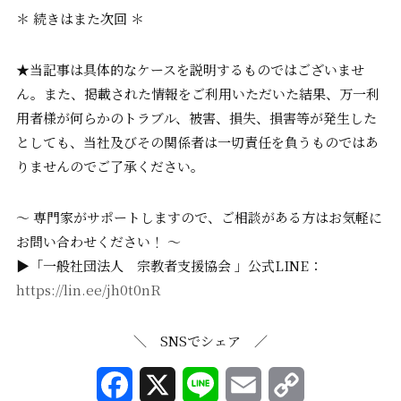
＊ 続きはまた次回 ＊
★当記事は具体的なケースを説明するものではございませ
ん。また、掲載された情報をご利用いただいた結果、万一利
用者様が何らかのトラブル、被害、損失、損害等が発生した
としても、当社及びその関係者は一切責任を負うものではあ
りませんのでご了承ください。
〜 専門家がサポートしますので、ご相談がある方はお気軽に
お問い合わせください！ 〜
▶「一般社団法人 宗教者支援協会 」公式LINE：
https://lin.ee/jh0t0nR
＼ SNSでシェア ／
F
X
L
E
C