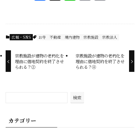
a
i
m
o
c
n
a
p
e
e
i
y
広報・SNS
お寺
不動産
境内建物
宗教施設
宗教法人
b
l
L
宗教施設が建物の老朽化を
宗教施設が建物の老朽化を
o
i
理由に借地契約を終了させ
理由に借地契約を終了させ
られる？②
られる？④
o
n
k
k
検索
カテゴリー