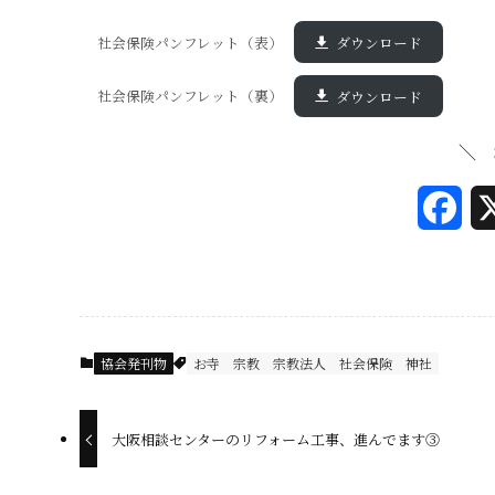
社会保険パンフレット（表）
ダウンロード
社会保険パンフレット（裏）
ダウンロード
＼ 
F
a
c
e
協会発刊物
お寺
宗教
宗教法人
社会保険
神社
b
o
大阪相談センターのリフォーム工事、進んでます③
o