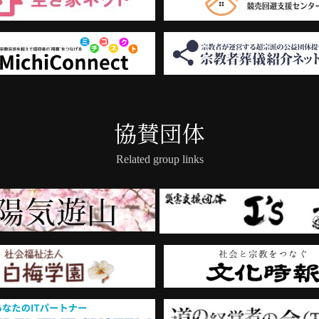
協賛団体
Related group links